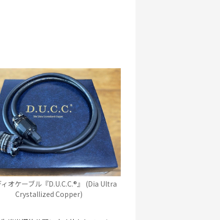
オケーブル『D.U.C.C.®』 (Dia Ultra
Crystallized Copper)