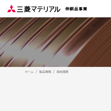
伸銅品事業
ホーム
製品情報
高純度銅