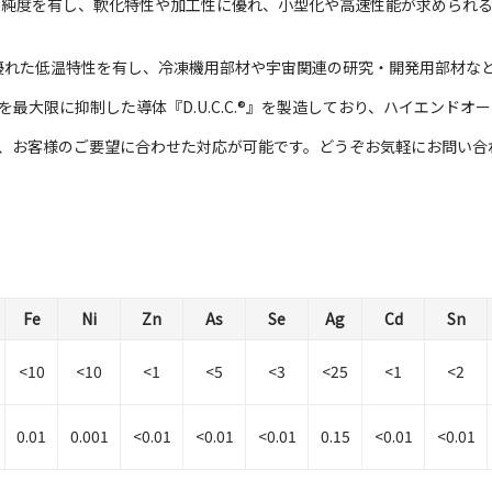
N級の純度を有し、軟化特性や加工性に優れ、小型化や高速性能が求められ
える優れた低温特性を有し、冷凍機用部材や宇宙関連の研究・開発用部材な
最大限に抑制した導体『D.U.C.C.®』を製造しており、ハイエンド
、お客様のご要望に合わせた対応が可能です。どうぞお気軽にお問い合
Fe
Ni
Zn
As
Se
Ag
Cd
Sn
<10
<10
<1
<5
<3
<25
<1
<2
0.01
0.001
<0.01
<0.01
<0.01
0.15
<0.01
<0.01