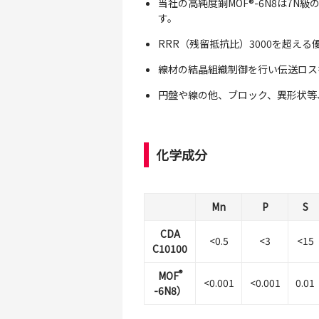
当社の高純度銅MOF®-6N8は7
す。
RRR（残留抵抗比）3000を超
線材の結晶組織制御を行い伝送ロスを
円盤や線の他、ブロック、異形状等
化学成分
Mn
P
S
CDA
<0.5
<3
<15
C10100
®
MOF
<0.001
<0.001
0.01
-6N8）