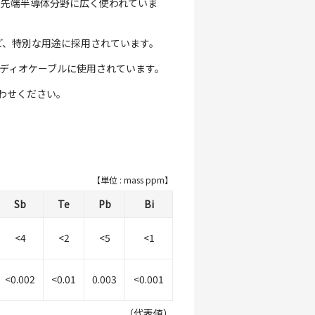
る先端半導体分野に広く使われていま
ど、特別な用途に採用されています。
オーディオケーブルに使用されています。
わせください。
【単位 : mass ppm】
Sb
Te
Pb
Bi
<4
<2
<5
<1
<0.002
<0.01
0.003
<0.001
（代表値）