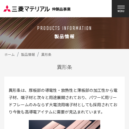
伸銅品事業
MENU
PRODUCTS INFORMATION
製品情報
ホーム
製品情報
異形条
異形条
異形条は、厚板部の導電性・放熱性と薄板部の加工性から電
子材、端子材と次々と用途展開されており、パワーIC用リー
ドフレームのみならず大電流用端子材としても採用されてお
り今後も高導電アイテムに需要が見込まれています。