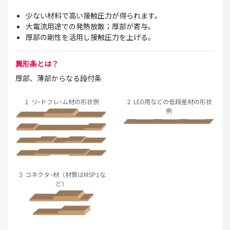
少ない材料で高い接触圧力が得られます。
大電流用途での発熱放散；厚部が寄与。
厚部の剛性を活用し接触圧力を上げる。
異形条とは？
厚部、薄部からなる段付条
１ リｰドフレｰム材の形状例
２ LED用などの低段差材の形状
例
３ コネクタｰ材（材質はMSP1な
ど）