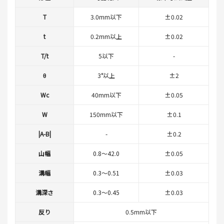
T
3.0mm以下
±0.02
t
0.2mm以上
±0.02
T/t
5以下
-
θ
3°以上
±2
Wc
40mm以下
±0.05
W
150mm以下
±0.1
|A-B|
-
±0.2
山幅
0.8～42.0
±0.05
溝幅
0.3～0.51
±0.03
溝深さ
0.3～0.45
±0.03
反り
0.5mm以下