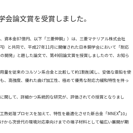
本銅学会論文賞を受賞しました。
、資本金87億円、以下「三菱伸銅」）は、三菱マテリアル株式会社
4億円）と共同で、平成27年11月に開催された日本銅学会において「耐応
P系合金の開発」と題した論文で、第49回論文賞を授賞しましたので、お知ら
用量を従来のコルソン系合金と比較して約1割削減し、安価な亜鉛を使
も、高強度、優れた曲げ加工性、極めて優秀な耐応力緩和特性を持っ
に関して、詳細かつ系統的な研究が、評価されての授賞となりまし
®
工熱処理プロセスを加えて、特性を最適化させた新合金「MNEX
10」
けから次世代の環境対応車向けまでの端子材料として幅広い展開が期