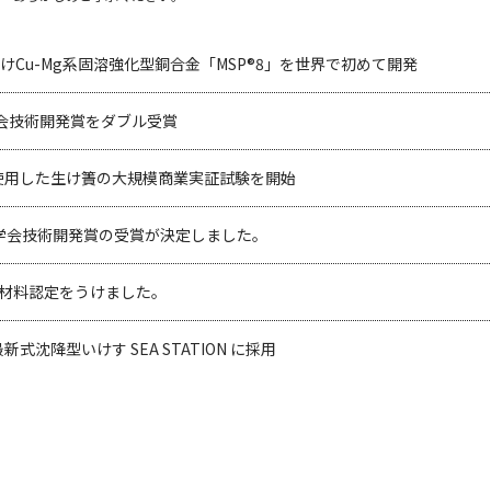
Cu-Mg系固溶強化型銅合金「MSP®8」を世界で初めて開発
会技術開発賞をダブル受賞
を使用した生け簀の大規模商業実証試験を開始
金属学会技術開発賞の受賞が決定しました。
材料認定をうけました。
式沈降型いけす SEA STATION に採用