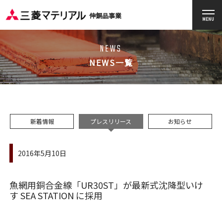
伸銅品事業
MENU
NEWS
NEWS一覧
新着情報
プレスリリース
お知らせ
2016年5月10日
魚網用銅合金線「UR30ST」が最新式沈降型いけ
す SEA STATION に採用