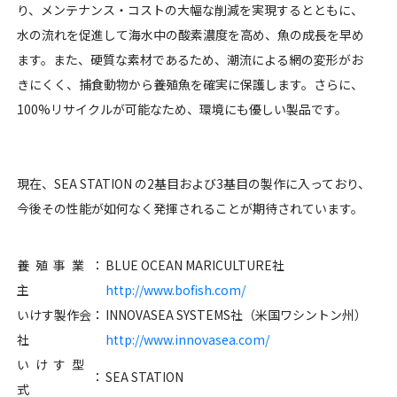
り、メンテナンス・コストの大幅な削減を実現するとともに、
水の流れを促進して海水中の酸素濃度を高め、魚の成長を早め
ます。また、硬質な素材であるため、潮流による網の変形がお
きにくく、捕食動物から養殖魚を確実に保護します。さらに、
100%リサイクルが可能なため、環境にも優しい製品です。
現在、SEA STATION の2基目および3基目の製作に入っており、
今後その性能が如何なく発揮されることが期待されています。
養殖事業
：
BLUE OCEAN MARICULTURE社
主
http://www.bofish.com/
いけす製作会
：
INNOVASEA SYSTEMS社（米国ワシントン州）
社
http://www.innovasea.com/
いけす型
：
SEA STATION
式