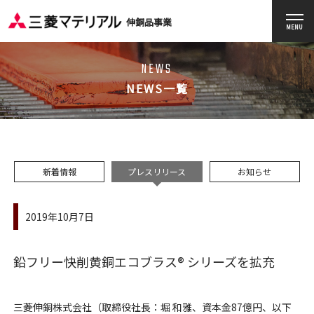
伸銅品事業
MENU
NEWS
NEWS一覧
新着情報
プレスリリース
お知らせ
2019年10月7日
鉛フリー快削黄銅エコブラス® シリーズを拡充
三菱伸銅株式会社（取締役社長：堀 和雅、資本金87億円、以下