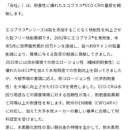
「当社」）は、耐食性に優れたエコブラス®ECO-CRの量産を開
始します。
エコブラス®シリーズは鉛を添加することなく快削性を向上させ
た鉛フリー快削黄銅です。2002年にエコブラス®を発売後、本
年5月に世界販売累計30万トンを達成し、延べ約9千トンの鉛量
削減により、環境に与える負荷の軽減に貢献してきました。
2015年には流水環境での耐エロージョン性（機械的耐食性）に
優れたSnECO®を加えて水栓用途での性能向上を図ってきました
が、今般市場の要請に応え、耐コロージョン性（化学的耐食
性）を大幅に向上させたECO-CRを発売しました。ECO-CRは水
回り用途などの腐食環境に対する信頼性が高く、耐脱亜鉛黄銅
と同等以上の耐食性を有します。欧州のEN規格（CW724R※）
に対応し、加えて大手水栓メーカーの厳しい基準に合格して材
料認定を受けました。
更に、水素脆化耐性の高い銅合金の特徴を生かして、耐水素用