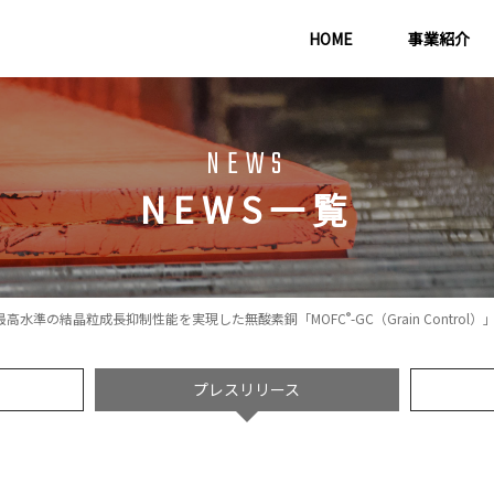
HOME
事業紹介
NEWS
NEWS一覧
®️
最高水準の結晶粒成長抑制性能を実現した無酸素銅「MOFC
-GC（Grain Con
プレスリリース